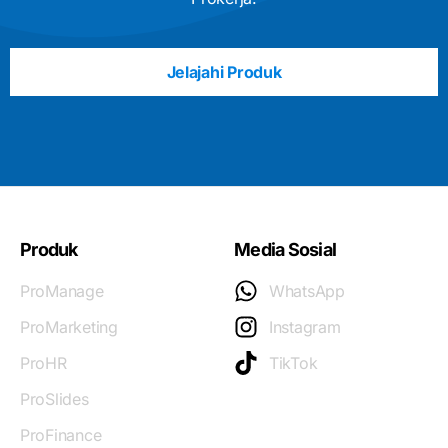
Jelajahi Produk
Produk
Media Sosial
ProManage
WhatsApp
ProMarketing
Instagram
ProHR
TikTok
ProSlides
ProFinance