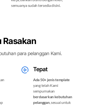
semuanya sudah tersedia disini.
u Rasakan
utuhan para pelanggan Kami.
Tepat
kan
Ada 50+ jenis template
yang telah Kami
sempurnakan
berdasarkan kebutuhan
up
pelanggan
, sesuai untuk