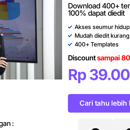
Download 400+ temp
100% dapat diedit
Akses seumur hidup
Mudah diedit kurang 
400+ Templates
Discount
sampai 8
Rp 39.0
Cari tahu lebih 
gan :