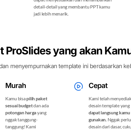
detail-detail yang membantu PPT kamu
jadi lebih menarik.
t ProSlides yang akan Kam
an menyempurnakan template ini berdasarkan keb
Murah
Cepat
Kamu bisa
pilih paket
Kami telah menyedia
sesuai budget
dan ada
desain template yang
potongan harga
yang
dapat langsung kamu
nggak tanggung-
gunakan.
Nggak perlu
tanggung! Kami
desain dari dasar, cuk