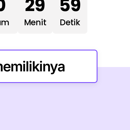
0
29
59
am
Menit
Detik
emilikinya