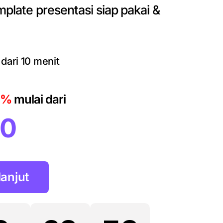
late presentasi siap pakai &
dari 10 menit
0%
mulai dari
00
lanjut