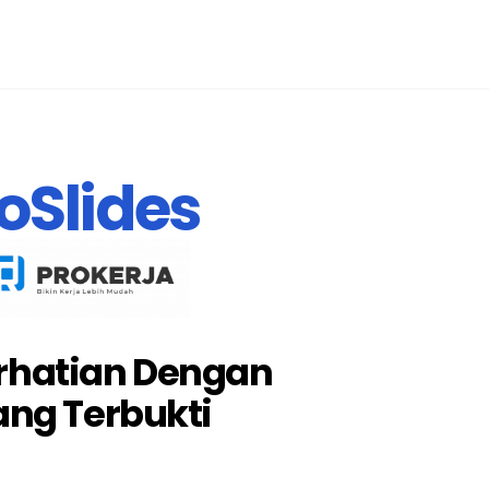
oSlides
rhatian Dengan
ang Terbukti